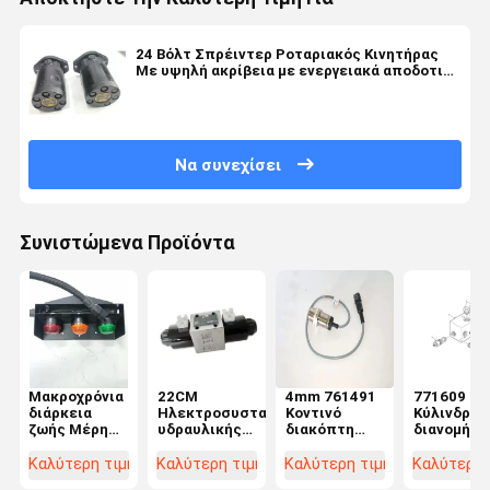
24 Βόλτ Σπρέιντερ Ροταριακός Κινητήρας
Με υψηλή ακρίβεια με ενεργειακά αποδοτικό
σχεδιασμό
Να συνεχίσει
Συνιστώμενα Προϊόντα
Μακροχρόνια
22CM
4mm 761491
771609
διάρκεια
Ηλεκτροσυστατικό
Κοντινό
Κύλινδρο
ζωής Μέρη
υδραυλικής
διακόπτη
διανομής
διάδοσης
βαλβίδας
Elme
Εναλλακτι
ελμού 24V
ελέγχου
Spreader
ανταλλακ
Καλύτερη τιμή
Καλύτερη τιμή
Καλύτερη τιμή
Καλύτερη 
Δείκτης
πλευρικής
ανταλλακτικά
για διαχέτ