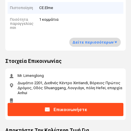
Πιστοποίηση
CE.Elme
Ποσότητα
1 κομμάτια
παραγγελίας
min
Δείτε περισσότερων
Στοιχεία Επικοινωνίας
Mr. Limenglong
Δωμάτιο 2201, Διεθνές Κέντρο Xintiandi, Βόρειος Πρώτος
Δρόμος, Οδός Shuanggang, Λουγιάγκ, πόλη Hefei, επαρχία
Anhui
Επικοινωνήστε
Αποκτήστε Την Καλύτερη Τιμή Για