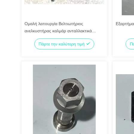
Ομαλή λειτουργία Βελτιωτήριος
Εξαρτήμα
ανελκυστήρας καλμάρ ανταλλακτικά
λειτουργίας χειριστήριος ακριβής με
Πάρτε την καλύτερη τιμή
Πά
σταθερή τεχνολογία