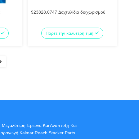
ς
923828.0747 Δαχτυλίδια διαχωρισμού
Πάρτε την καλύτερη τιμή
 Μεγαλύτερη Έρευνα Και Ανάπτυξη Και
αραγωγή Kalmar Reach Stacker Parts