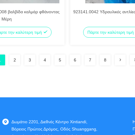
008 βαλβίδα καλμάρ φθάνοντας
923141.0042 Υδραυλικές αντλίε
η Μέρη
ρτε την καλύτερη τιμή
Πάρτε την καλύτερη τιμή
1
2
3
4
5
6
7
8
Δωμάτιο 2201, Διεθνές Κέντρο Xintiandi,
Η
Βόρειος Πρώτος Δρόμος, Οδός Shuanggang,
Π