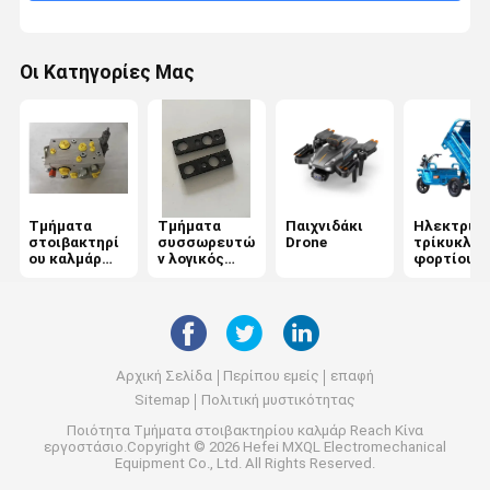
Οι Κατηγορίες Μας
Τμήματα
Τμήματα
Παιχνιδάκι
Ηλεκτρικ
στοιβακτηρί
συσσωρευτώ
Drone
τρίκυκλο
ου καλμάρ
ν λογικός
φορτίου
Reach
Reach
Αρχική Σελίδα
Περίπου εμείς
επαφή
Sitemap
Πολιτική μυστικότητας
Ποιότητα
Τμήματα στοιβακτηρίου καλμάρ Reach
Κίνα
εργοστάσιο.Copyright © 2026 Hefei MXQL Electromechanical
Equipment Co., Ltd. All Rights Reserved.